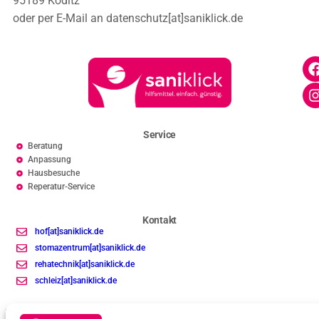
95189 Köditz
oder per E-Mail an datenschutz[at]saniklick.de
Service
Beratung
Anpassung
Hausbesuche
Reperatur-Service
Kontakt
hof[at]saniklick.de
stomazentrum[at]saniklick.de
rehatechnik[at]saniklick.de
schleiz[at]saniklick.de