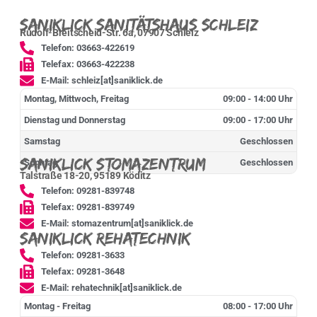
Saniklick Sanitätshaus Schleiz
Rudolf-Breitscheid-Str. 6a, 07907 Schleiz
Telefon: 03663-422619
Telefax: 03663-422238
E-Mail: schleiz[at]saniklick.de
Montag, Mittwoch, Freitag
09:00 - 14:00 Uhr
Dienstag und Donnerstag
09:00 - 17:00 Uhr
Samstag
Geschlossen
Saniklick Stomazentrum
Sonntag
Geschlossen
Talstraße 18-20, 95189 Köditz
Telefon: 09281-839748
Telefax: 09281-839749
E-Mail: stomazentrum[at]saniklick.de
Saniklick Rehatechnik
Telefon: 09281-3633
Telefax: 09281-3648
E-Mail: rehatechnik[at]saniklick.de
Montag - Freitag
08:00 - 17:00 Uhr