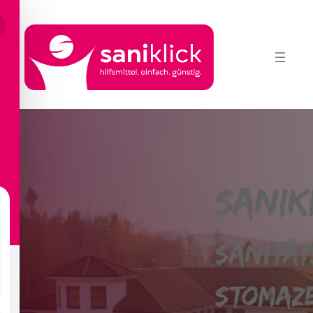
Sanik
Sanität
Stomaz